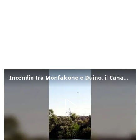
Incendio tra Monfalcone e Duino, il Canadair in azione per fermare le fiamme sul fronte dell’A4