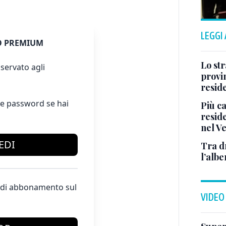
LEGGI
 PREMIUM
Lo str
servato agli
provin
resid
e password se hai
Più ca
reside
nel V
EDI
Tra d
l’albe
te di abbonamento sul
VIDEO