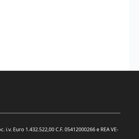
c. i.v. Euro 1.432.522,00 C.F. 05412000266 e REA VE-