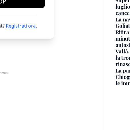
Superj
OP
luglio
cance
La na
Golia
t?
Registrati ora
.
Ritira
minuti
autos
Vallà
la tro
rinasc
La pa
Chiog
le im