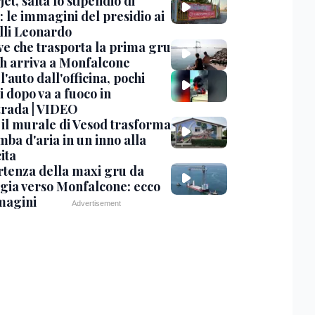
et, salta lo stipendio di
: le immagini del presidio ai
lli Leonardo
ve che trasporta la prima gru
th arriva a Monfalcone
 l'auto dall'officina, pochi
 dopo va a fuoco in
trada | VIDEO
, il murale di Vesod trasforma
mba d'aria in un inno alla
ita
rtenza della maxi gru da
gia verso Monfalcone: ecco
magini