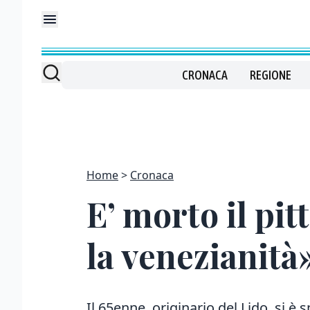
CRONACA
REGIONE
Home
Cronaca
E’ morto il pit
la venezianità
Il 65enne, originario del Lido, si è 