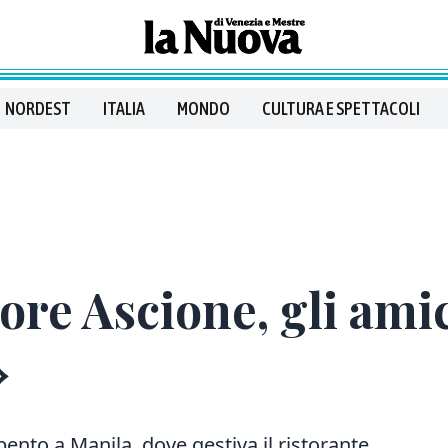
NORDEST
ITALIA
MONDO
CULTURA E SPETTACOLI
tore Ascione, gli am
»
spento a Manila, dove gestiva il ristorante