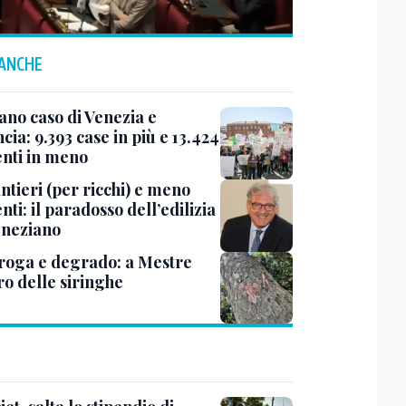
 ANCHE
ano caso di Venezia e
cia: 9.393 case in più e 13.424
enti in meno
ntieri (per ricchi) e meno
nti: il paradosso dell’edilizia
eneziano
roga e degrado: a Mestre
ro delle siringhe