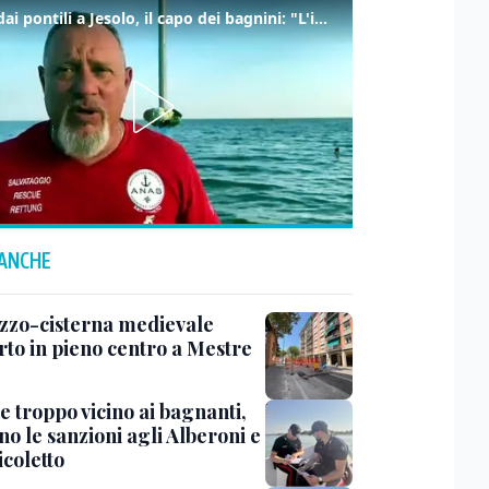
Tuffi dai pontili a Jesolo, il capo dei bagnini: "L'impegno di tutti per evitare altre tragedie"
 ANCHE
zzo-cisterna medievale
rto in pieno centro a Mestre
e troppo vicino ai bagnanti,
no le sanzioni agli Alberoni e
icoletto