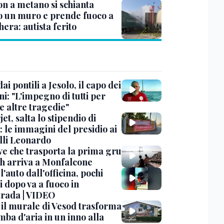
n a metano si schianta
o un muro e prende fuoco a
era: autista ferito
dai pontili a Jesolo, il capo dei
i: "L'impegno di tutti per
e altre tragedie"
et, salta lo stipendio di
: le immagini del presidio ai
lli Leonardo
ve che trasporta la prima gru
th arriva a Monfalcone
 l'auto dall'officina, pochi
 dopo va a fuoco in
trada | VIDEO
, il murale di Vesod trasforma
mba d'aria in un inno alla