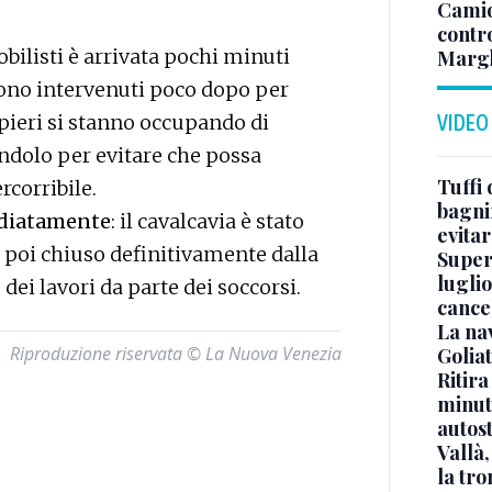
Camio
contr
bilisti è arrivata pochi minuti
Margh
 sono intervenuti poco dopo per
mpieri si stanno occupando di
VIDEO
ndolo per evitare che possa
Tuffi 
rcorribile.
bagnin
ediatamente
: il cavalcavia è stato
evitar
 poi chiuso definitivamente dalla
Superj
luglio
dei lavori da parte dei soccorsi.
cance
La na
Riproduzione riservata © La Nuova Venezia
Golia
Ritira
minuti
autos
Vallà
la tro