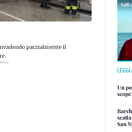
 invadendo parzialmente il
re.
LEGGI
Un po
scope
Barch
scatta
San N