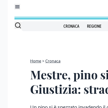
CRONACA
REGIONE
Home
Cronaca
Mestre, pino si
Giustizia: str
Un pino si è spezzato invadendo il c