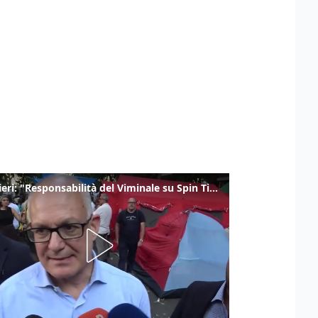
Gualtieri: "Responsabilità del Viminale su Spin Time? La posizione dei partiti è nota"