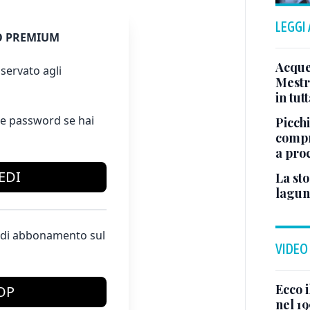
LEGGI
 PREMIUM
Acque
servato agli
Mestre
in tut
e password se hai
Picchi
compr
a pro
EDI
La sto
lagun
te di abbonamento sul
VIDEO
Ecco i
OP
nel 19