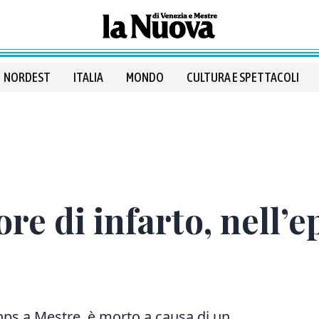
NORDEST
ITALIA
MONDO
CULTURA E SPETTACOLI
e di infarto, nell’ep
nps a Mestre, è morto a causa di un