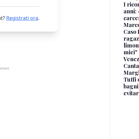
I rico
anni: 
carce
t?
Registrati ora
.
Marc
Caso 
ragaz
limona
miei"
Venez
Canta
Margh
Tuffi 
bagnin
evitar