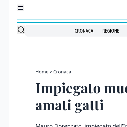
CRONACA
REGIONE
Home
Cronaca
Impiegato muor
amati gatti
Mauro Fiorenzato, impiegato dell’I