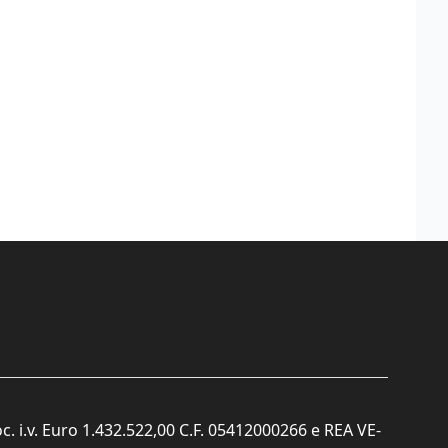
c. i.v. Euro 1.432.522,00 C.F. 05412000266 e REA VE-