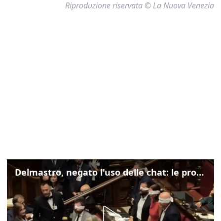
Riproduzione riservata © La Nuova Venezia
Delmastro, negato l'uso delle chat: le proteste di Avs e M5s