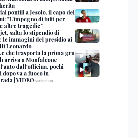
erita
dai pontili a Jesolo, il capo dei
i: "L'impegno di tutti per
e altre tragedie"
et, salta lo stipendio di
: le immagini del presidio ai
lli Leonardo
ve che trasporta la prima gru
th arriva a Monfalcone
 l'auto dall'officina, pochi
 dopo va a fuoco in
trada | VIDEO