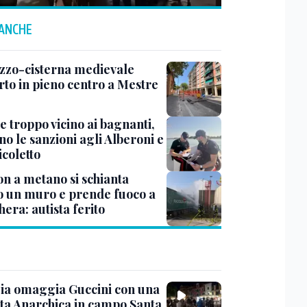
 ANCHE
zzo-cisterna medievale
rto in pieno centro a Mestre
e troppo vicino ai bagnanti,
no le sanzioni agli Alberoni e
icoletto
n a metano si schianta
o un muro e prende fuoco a
era: autista ferito
ia omaggia Guccini con una
ta Anarchica in campo Santa