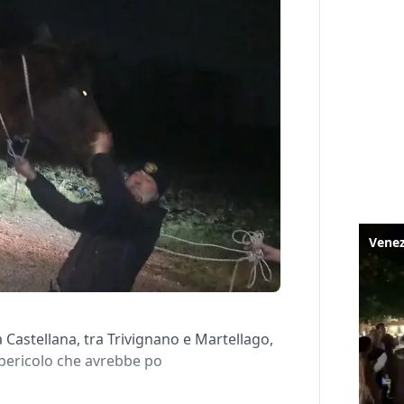
a Castellana, tra Trivignano e Martellago,
pericolo che avrebbe po