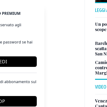
LEGGI
 PREMIUM
Un po
servato agli
scope
e password se hai
Barch
scatta
San N
EDI
Camio
contr
Margh
te di abbonamento sul
VIDEO
Venez
OP
Canta