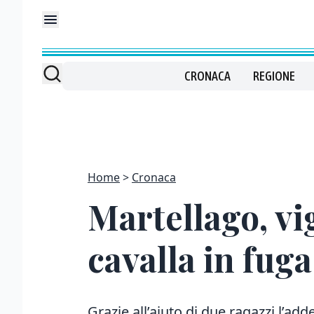
CRONACA
REGIONE
Home
Cronaca
Martellago, vi
cavalla in fuga
Grazie all’aiuto di due ragazzi l’add