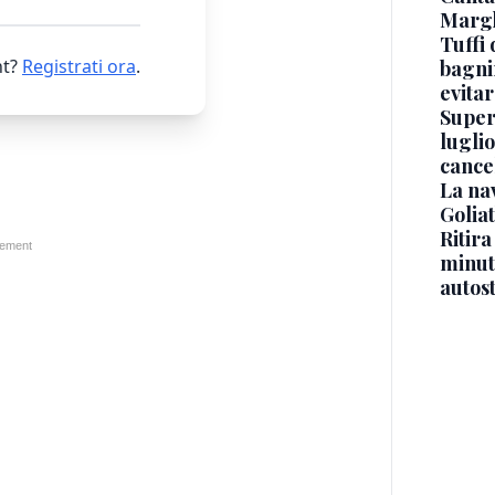
Margh
Tuffi 
t?
Registrati ora
.
bagnin
evitar
Superj
luglio
cance
La na
Golia
Ritira
minuti
autos