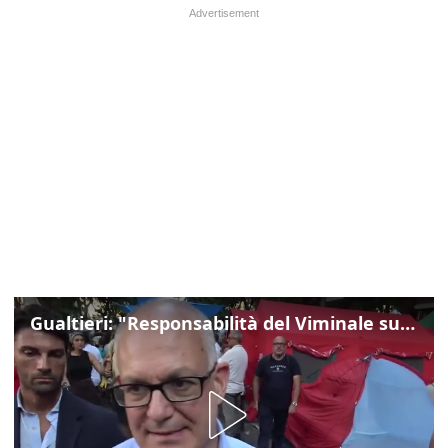
Gualtieri: "Responsabilità del Viminale su Spin Time? La posizione dei partiti è nota"