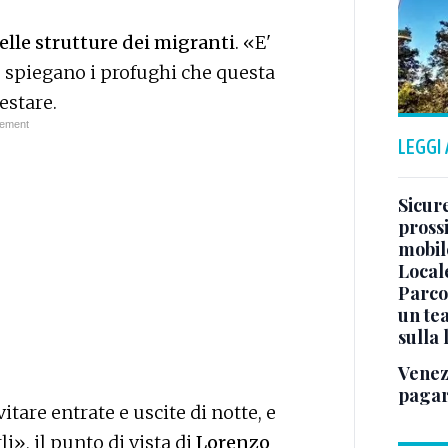
delle strutture dei migranti
. «E'
 spiegano i profughi che questa
estare.
LEGGI
Sicure
pross
mobile
Local
Parco
un tea
sulla
Venez
pagar
itare entrate e uscite di notte, e
i», il punto di vista di
Lorenzo