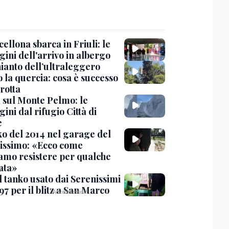
cellona sbarca in Friuli: le
ini dell'arrivo in albergo
hianto dell’ultraleggero
 la quercia: cosa è successo
rotta
 sul Monte Pelmo: le
ni dal rifugio Città di
e
nko del 2014 nel garage del
issimo: «Ecco come
amo resistere per qualche
ata»
l tanko usato dai Serenissimi
97 per il blitz a San Marco