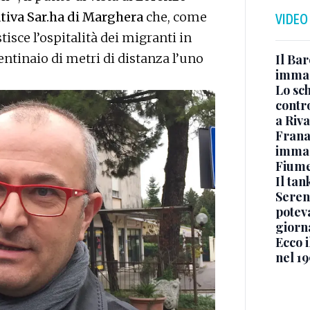
ativa Sar.ha di Marghera
che, come
VIDEO
isce l’ospitalità dei migranti in
entinaio di metri di distanza l’uno
Il Bar
immag
Lo sc
contro
a Riva
Frana
immagi
Fium
Il ta
Seren
potev
giorn
Ecco i
nel 19