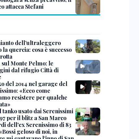
o attacca Stefani
hianto dell’ultraleggero
 la quercia: cosa è successo
rotta
 sul Monte Pelmo: le
ni dal rifugio Città di
e
nko del 2014 nel garage del
issimo: «Ecco come
amo resistere per qualche
ata»
l tanko usato dai Serenissimi
97 per il blitz a San Marco
rdi dell'ex Serenissimo di 83
«Bossi geloso di noi, in
re mi cantavano l’inno di San