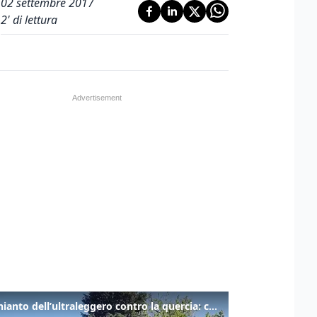
02 settembre 2017
2
' di lettura
Lo schianto dell’ultraleggero contro la quercia: cosa è successo a Rivarotta