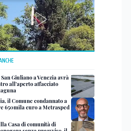
 ANCHE
 San Giuliano a Venezia avrà
tro all’aperto affacciato
 laguna
ia, il Comune condannato a
e 650mila euro a Metrasped
lla Casa di comunità di
nogara senza preavviso, il