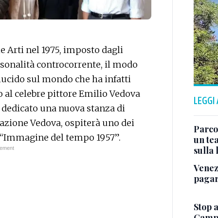
le Arti nel 1975, imposto dagli
sonalità controcorrente, il modo
lucido sul mondo che ha infatti
io al celebre pittore Emilio Vedova
LEGGI
 dedicato una nuova stanza di
azione Vedova, ospiterà uno dei
Parco
to “Immagine del tempo 1957”.
un tea
sulla
Venez
pagar
Stop a
Campo