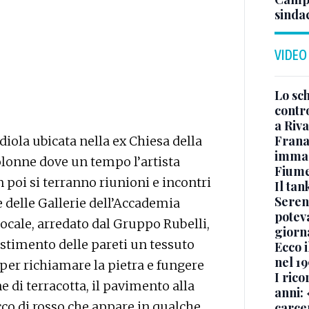
sindac
VIDEO
Lo sc
contro
a Riva
Frana
idiola ubicata nella ex Chiesa della
immagi
colonne dove un tempo l’artista
Fium
n poi si terranno riunioni e incontri
Il ta
Seren
ce delle Gallerie dell’Accademia
potev
ocale, arredato dal Gruppo Rubelli,
giorn
vestimento delle pareti un tessuto
Ecco i
nel 19
i per richiamare la pietra e fungere
I rico
e di terracotta, il pavimento alla
anni: 
occo di rosso che appare in qualche
carce