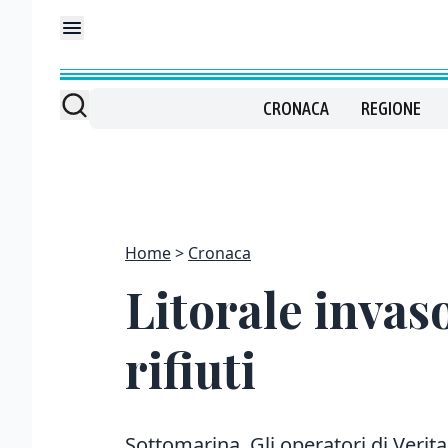
CRONACA
REGIONE
Home
Cronaca
Litorale invas
rifiuti
Sottomarina. Gli operatori di Verit