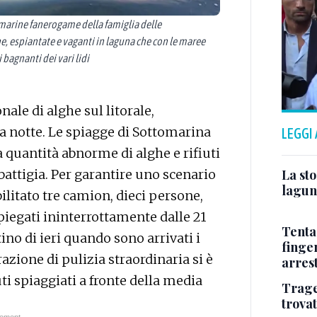
arine fanerogame della famiglia delle
espiantate e vaganti in laguna che con le maree
 bagnanti dei vari lidi
le di alghe sul litorale,
la notte. Le spiagge di Sottomarina
LEGGI
a quantità abnorme di alghe e rifiuti
La sto
 battigia. Per garantire uno scenario
lagun
litato tre camion, dieci persone,
piegati ininterrottamente dalle 21
Tenta
ino di ieri quando sono arrivati i
finge
razione di pulizia straordinaria si è
arres
ti spiaggiati a fronte della media
Trage
trova