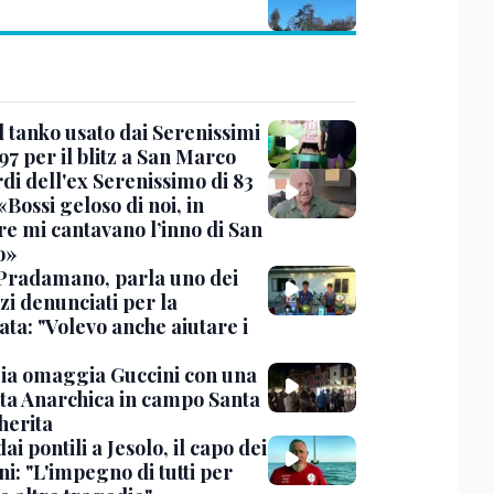
l tanko usato dai Serenissimi
97 per il blitz a San Marco
rdi dell'ex Serenissimo di 83
«Bossi geloso di noi, in
re mi cantavano l’inno di San
o»
Pradamano, parla uno dei
zi denunciati per la
ta: "Volevo anche aiutare i
ia omaggia Guccini con una
ta Anarchica in campo Santa
erita
dai pontili a Jesolo, il capo dei
i: "L'impegno di tutti per