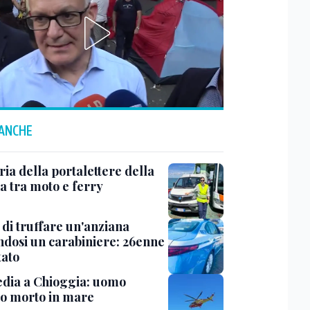
 ANCHE
ria della portalettere della
a tra moto e ferry
 di truffare un'anziana
ndosi un carabiniere: 26enne
tato
dia a Chioggia: uomo
to morto in mare