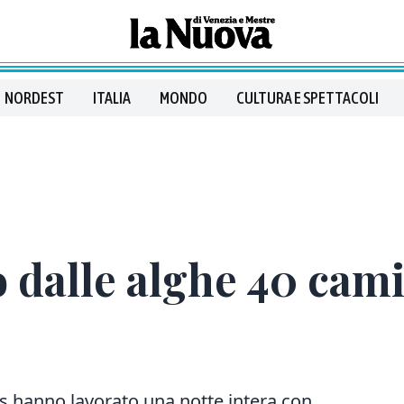
NORDEST
ITALIA
MONDO
CULTURA E SPETTACOLI
o dalle alghe 40 cami
as hanno lavorato una notte intera con