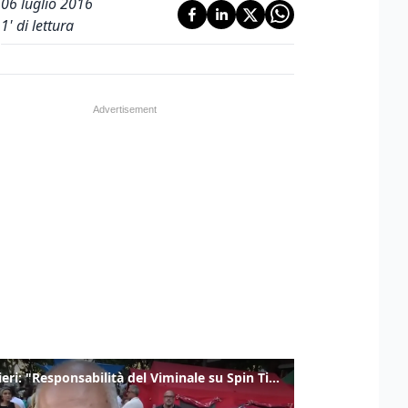
06 luglio 2016
1
' di lettura
Gualtieri: "Responsabilità del Viminale su Spin Time? La posizione dei partiti è nota"