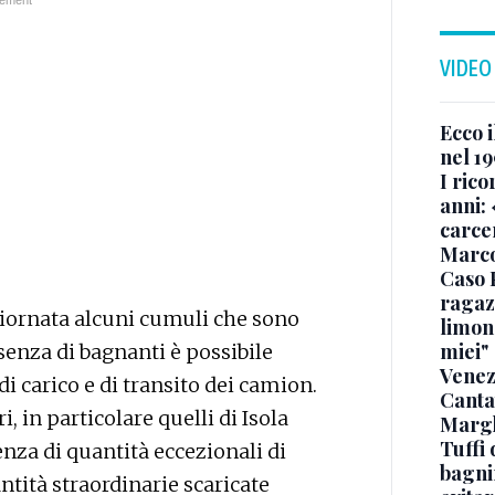
VIDEO
Ecco i
nel 19
I rico
anni: 
carce
Marc
Caso 
ragaz
giornata alcuni cumuli che sono
limona
miei"
ssenza di bagnanti è possibile
Venez
di carico e di transito dei camion.
Canta
i, in particolare quelli di Isola
Margh
Tuffi 
enza di quantità eccezionali di
bagnin
tità straordinarie scaricate