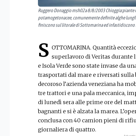
Ruggero Donaggio msh02a 8/8/2003 Chioggia:piante m
potamogetonacee, comunemente definite alghe lunghe, 
finiscono sul litorale di Sottomarina ed infastidiscono i
S
OTTOMARINA. Quantità ecceziona
superlavoro di Veritas durante 
e Isola Verde sono state invase da un
trasportati dal mare e riversati sulla
decoroso l’azienda veneziana ha mobi
tre trattori e una pala meccanica, im
di lunedì sera alle prime ore del matt
bagnanti e si è alzata la marea. L’ope
conclusa con 40 camion pieni di rifiu
giornaliera di quattro.