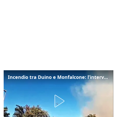
Incendio tra Duino e Monfalcone: l’intervento dei vigili del fuoco