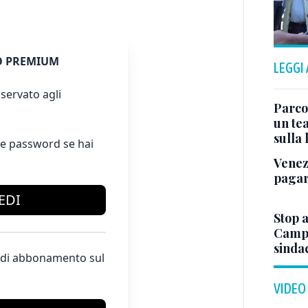
 PREMIUM
LEGGI
servato agli
Parco
un tea
sulla
e password se hai
Venez
pagar
EDI
Stop a
Campo
sindac
te di abbonamento sul
VIDEO