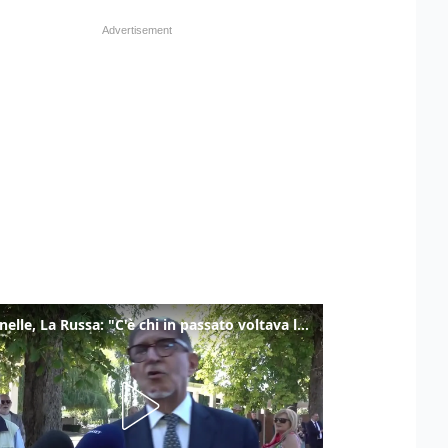
Marcinelle, La Russa: "C'è chi in passato voltava le spalle a Marcinelle"