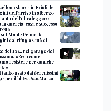
cellona sbarca in Friuli: le
ini dell'arrivo in albergo
hianto dell’ultraleggero
 la quercia: cosa è successo
rotta
 sul Monte Pelmo: le
ni dal rifugio Città di
e
nko del 2014 nel garage del
issimo: «Ecco come
amo resistere per qualche
ata»
l tanko usato dai Serenissimi
97 per il blitz a San Marco