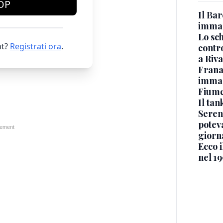
OP
Il Bar
immag
Lo sc
t?
Registrati ora
.
contro
a Riva
Frana
immagi
Fium
Il ta
Seren
potev
giorn
Ecco i
nel 19