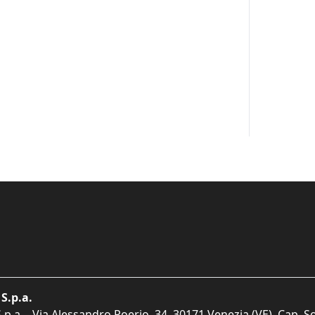
S.p.a.
p.a. - Via Alessandro Poerio, 34, 30171 Venezia (VE). Cap. So