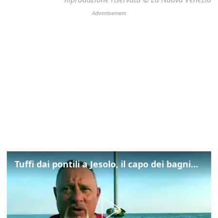
Tuffi dai pontili a Jesolo, il capo dei bagnini: "L'impegno di tutti per evitare altre tragedie"