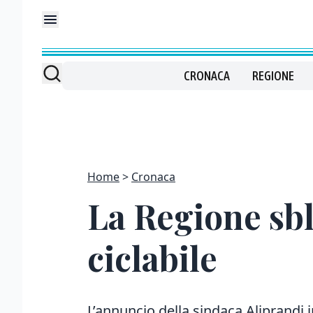
CRONACA
REGIONE
Home
Cronaca
La Regione sbl
ciclabile
L’annuncio della sindaca Aliprandi i