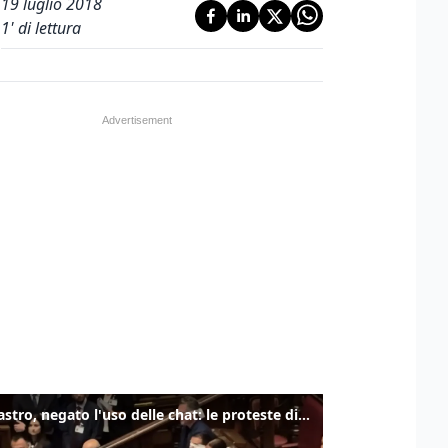
19 luglio 2018
1
' di lettura
Delmastro, negato l'uso delle chat: le proteste di Avs e M5s