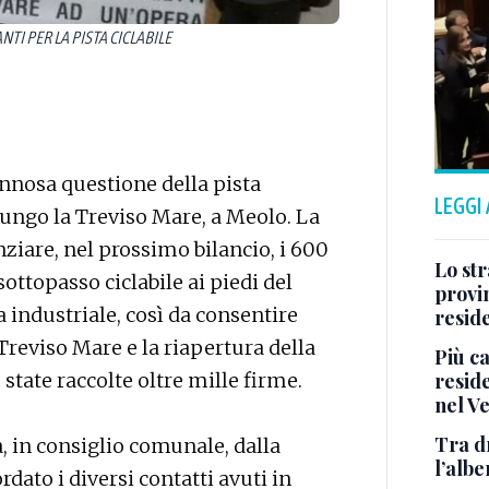
TI PER LA PISTA CICLABILE
’annosa questione della pista
LEGGI
 lungo la Treviso Mare, a Meolo. La
nziare, nel prossimo bilancio, i 600
Lo str
sottopasso ciclabile ai piedi del
provin
a industriale, così da consentire
resid
Treviso Mare e la riapertura della
Più ca
reside
o state raccolte oltre mille firme.
nel V
Tra d
a, in consiglio comunale, dalla
l’albe
rdato i diversi contatti avuti in