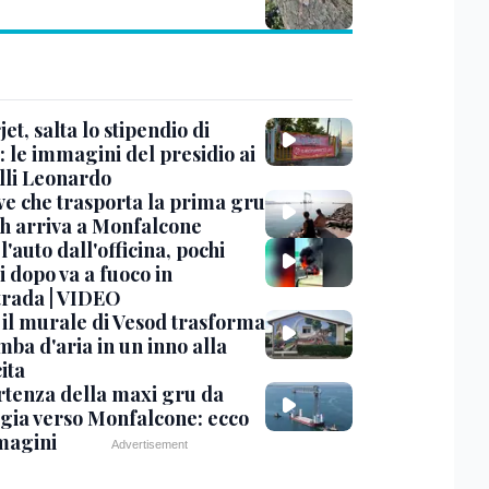
et, salta lo stipendio di
: le immagini del presidio ai
lli Leonardo
ve che trasporta la prima gru
th arriva a Monfalcone
 l'auto dall'officina, pochi
 dopo va a fuoco in
trada | VIDEO
, il murale di Vesod trasforma
mba d'aria in un inno alla
ita
rtenza della maxi gru da
gia verso Monfalcone: ecco
magini