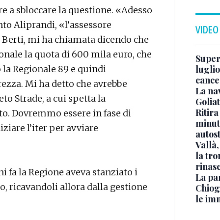
re a sbloccare la questione. «Adesso
nto Aliprandi, «l’assessore
VIDEO
De Berti, mi ha chiamata dicendo che
ionale la quota di 600 mila euro, che
Superj
luglio
o la Regionale 89 e quindi
cance
rezza. Mi ha detto che avrebbe
La na
to Strade, a cui spetta la
Golia
Ritira
nto. Dovremmo essere in fase di
minuti
iziare l’iter per avviare
autos
Vallà
la tro
rinasc
ni fa la Regione aveva stanziato i
La pa
o, ricavandoli allora dalla gestione
Chiog
le im