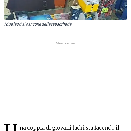
I due ladri al bancone della tabaccheria
U
na coppia di giovani ladri sta facendo
il