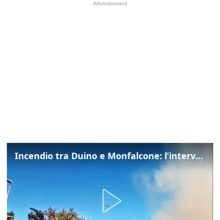
Incendio tra Duino e Monfalcone: l’intervento dei vigili del fuoco