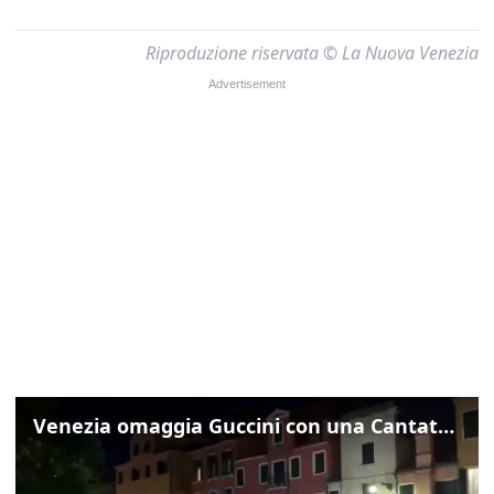
Riproduzione riservata © La Nuova Venezia
Venezia omaggia Guccini con una Cantata Anarchica in campo Santa Margherita