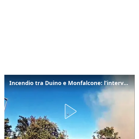
Incendio tra Duino e Monfalcone: l’intervento dei vigili del fuoco