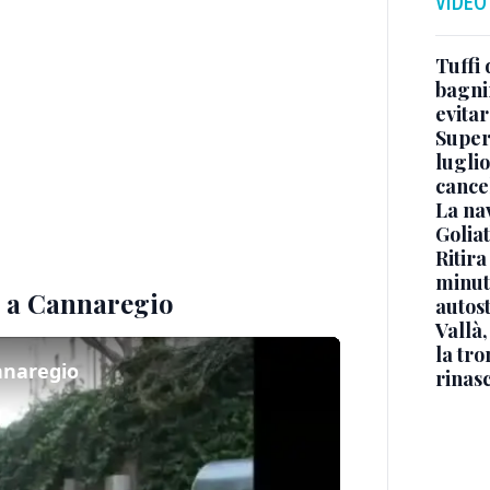
VIDEO
Tuffi 
bagnin
evitar
Superj
luglio
cance
La na
Golia
Ritira
minuti
ta a Cannaregio
autos
Vallà
la tro
annaregio
rinasc