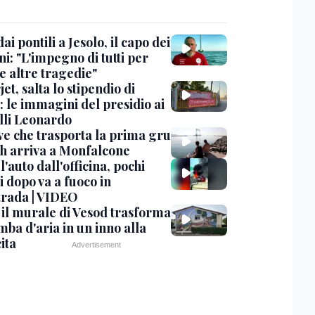
dai pontili a Jesolo, il capo dei
i: "L'impegno di tutti per
e altre tragedie"
et, salta lo stipendio di
: le immagini del presidio ai
lli Leonardo
ve che trasporta la prima gru
th arriva a Monfalcone
 l'auto dall'officina, pochi
 dopo va a fuoco in
trada | VIDEO
, il murale di Vesod trasforma
mba d'aria in un inno alla
ita