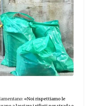
i lamentano:
«Noi rispettiamo le
o a lasciare i rifiuti per strada e