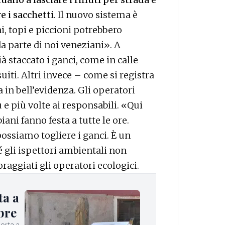
 i sacchetti
. Il nuovo sistema è
ni, topi e piccioni potrebbero
da parte di noi veneziani». A
 staccato i ganci, come in calle
uiti. Altri invece – come si registra
a in bell’evidenza. Gli operatori
 e più volte ai responsabili. «Qui
iani fanno festa a tutte le ore.
ssiamo togliere i ganci. È un
é gli ispettori ambientali non
raggiati gli operatori ecologici.
ta a
bre