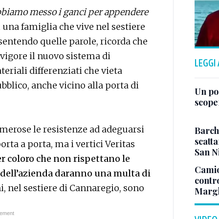
abbiamo messo i ganci per appendere
 una famiglia che vive nel sestiere
sentendo quelle parole, ricorda che
 vigore il nuovo sistema di
LEGGI
eriali differenziati che vieta
bblico, anche vicino alla porta di
Un po
scope
umerose le resistenze ad adeguarsi
Barch
scatta
porta a porta, ma i vertici Veritas
San N
er coloro che non rispettano le
Camio
i dell’azienda daranno una multa di
contr
i, nel sestiere di Cannaregio, sono
Margh