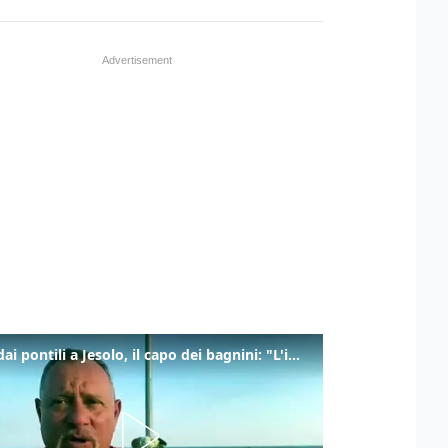
Tuffi dai pontili a Jesolo, il capo dei bagnini: "L'impegno di tutti per evitare altre tragedie"