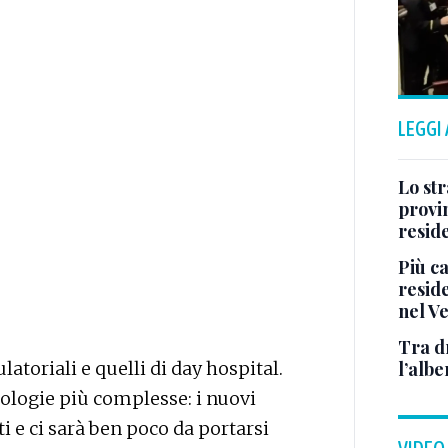
LEGGI
Lo str
provin
resid
Più ca
reside
nel V
Tra d
latoriali e quelli di day hospital.
l’albe
nologie più complesse: i nuovi
i e ci sarà ben poco da portarsi