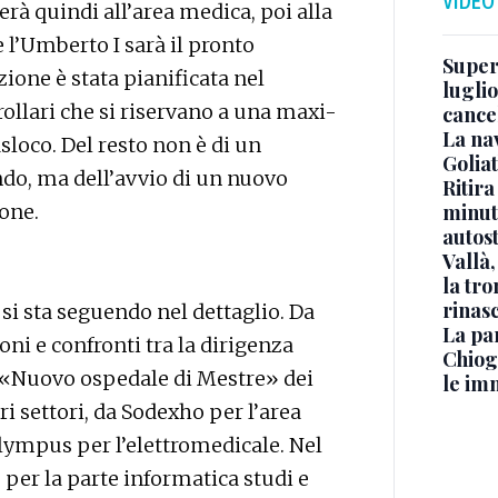
VIDEO
rà quindi all’area medica, poi alla
 l’Umberto I sarà il pronto
Superj
ione è stata pianificata nel
luglio
orollari che si riservano a una maxi-
cance
La na
loco. Del resto non è di un
Golia
ndo, ma dell’avvio di un nuovo
Ritira
one.
minuti
autos
Vallà
la tro
rinasc
 si sta seguendo nel dettaglio. Da
La pa
i e confronti tra la dirigenza
Chiog
ne «Nuovo ospedale di Mestre» dei
le im
ri settori, da Sodexho per l’area
lympus per l’elettromedicale. Nel
 per la parte informatica studi e