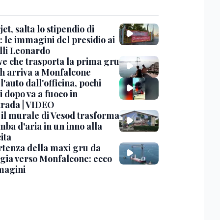
et, salta lo stipendio di
: le immagini del presidio ai
lli Leonardo
ve che trasporta la prima gru
th arriva a Monfalcone
 l'auto dall'officina, pochi
 dopo va a fuoco in
trada | VIDEO
, il murale di Vesod trasforma
mba d'aria in un inno alla
ita
rtenza della maxi gru da
gia verso Monfalcone: ecco
magini