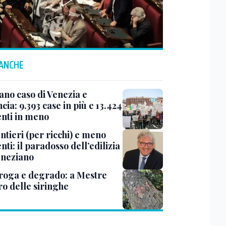
 ANCHE
ano caso di Venezia e
cia: 9.393 case in più e 13.424
enti in meno
ntieri (per ricchi) e meno
nti: il paradosso dell’edilizia
eneziano
roga e degrado: a Mestre
ro delle siringhe