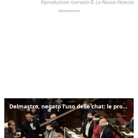
Riproduzione riservata © La Nuova Venezia
Delmastro, negato l'uso delle chat: le proteste di Avs e M5s