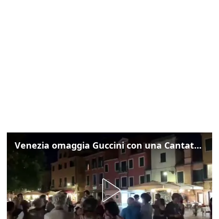
Venezia omaggia Guccini con una Cantata Anarchica in campo Santa Margherita