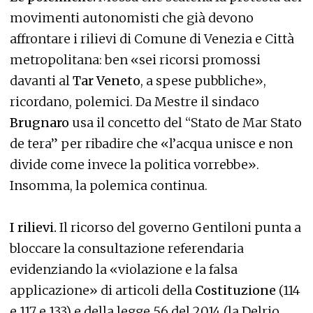
movimenti autonomisti che già devono
affrontare i rilievi di Comune di Venezia e Città
metropolitana: ben «sei ricorsi promossi
davanti al
Tar Veneto
, a spese pubbliche»,
ricordano, polemici. Da Mestre il sindaco
Brugnaro
usa il concetto del “Stato de Mar Stato
de tera” per ribadire che «l’acqua unisce e non
divide come invece la politica vorrebbe».
Insomma, la polemica continua.
I rilievi.
Il ricorso del governo Gentiloni punta a
bloccare la consultazione referendaria
evidenziando la «violazione e la falsa
applicazione» di articoli della
Costituzione
(114
e 117 e 133) e della legge 56 del 2014 (la Delrio,