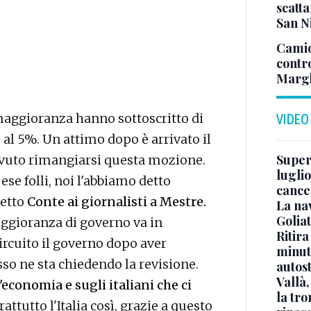
scatta
San N
Camio
contr
Margh
 maggioranza hanno sottoscritto di
VIDEO
al 5%. Un attimo dopo è arrivato il
Superj
ovuto rimangiarsi questa mozione.
luglio
ese folli, noi l'abbiamo detto
cance
detto
Conte ai giornalisti a Mestre.
La na
Golia
ggioranza di governo va in
Ritira
ircuito il governo dopo aver
minuti
desso ne sta chiedendo la revisione.
autos
Vallà
economia e sugli italiani che ci
la tro
attutto l'Italia così, grazie a questo