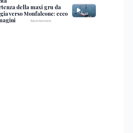
ita
rtenza della maxi gru da
gia verso Monfalcone: ecco
magini