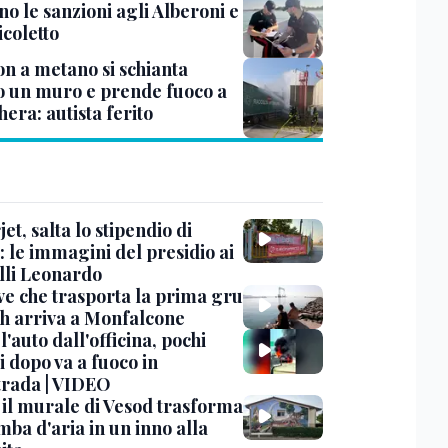
no le sanzioni agli Alberoni e
icoletto
n a metano si schianta
o un muro e prende fuoco a
era: autista ferito
et, salta lo stipendio di
: le immagini del presidio ai
lli Leonardo
ve che trasporta la prima gru
th arriva a Monfalcone
 l'auto dall'officina, pochi
 dopo va a fuoco in
trada | VIDEO
, il murale di Vesod trasforma
mba d'aria in un inno alla