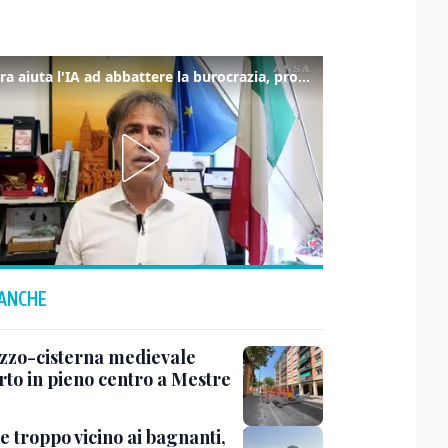
La fibra aiuta l'IA ad abbattere la burocrazia, progetto pilota in Veneto
 ANCHE
zzo-cisterna medievale
rto in pieno centro a Mestre
e troppo vicino ai bagnanti,