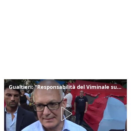
Gualtieri: "Responsabilità del Viminale su Spin Time? La posizione dei partiti è nota"