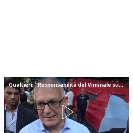
Gualtieri: "Responsabilità del Viminale su Spin Time? La posizione dei partiti è nota"