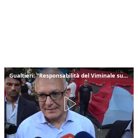
Gualtieri: "Responsabilità del Viminale su Spin Time? La posizione dei partiti è nota"