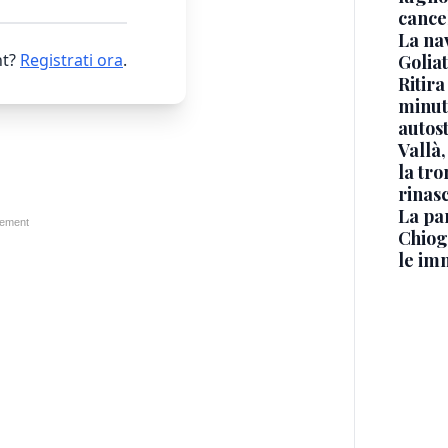
cance
La na
t?
Registrati ora
.
Golia
Ritira
minuti
autos
Vallà
la tro
rinasc
La pa
Chiog
le im