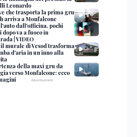
lli Leonardo
ve che trasporta la prima gru
th arriva a Monfalcone
 l'auto dall'officina, pochi
 dopo va a fuoco in
trada | VIDEO
, il murale di Vesod trasforma
mba d'aria in un inno alla
ita
rtenza della maxi gru da
gia verso Monfalcone: ecco
magini