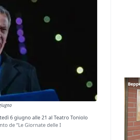
Beppe
 giugno
tedì 6 giugno alle 21 al Teatro Toniolo
o de “Le Giornate delle I