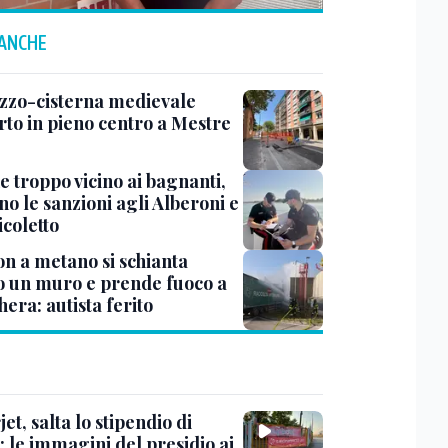
 ANCHE
zzo-cisterna medievale
rto in pieno centro a Mestre
e troppo vicino ai bagnanti,
no le sanzioni agli Alberoni e
icoletto
n a metano si schianta
o un muro e prende fuoco a
era: autista ferito
et, salta lo stipendio di
: le immagini del presidio ai