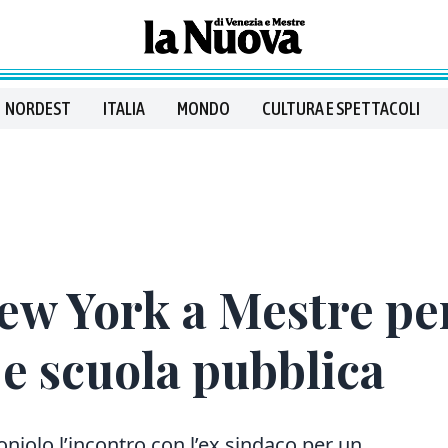
NORDEST
ITALIA
MONDO
CULTURA E SPETTACOLI
ew York a Mestre per
 e scuola pubblica
oniolo l’incontro con l’ex sindaco per un