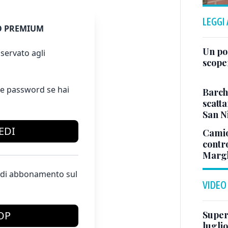
LEGGI
 PREMIUM
Un po
servato agli
scope
e password se hai
Barch
scatta
San N
EDI
Camio
contr
Margh
te di abbonamento sul
VIDEO
Superj
OP
luglio