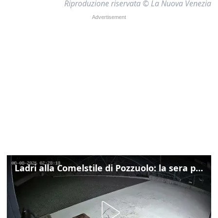
Riproduzione riservata © La Nuova Venezia
Ladri alla Comelstile di Pozzuolo: la sera prima il tentato furto a Buja, ecco le immagini