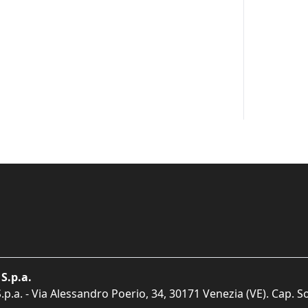
S.p.a.
p.a. - Via Alessandro Poerio, 34, 30171 Venezia (VE). Cap. So