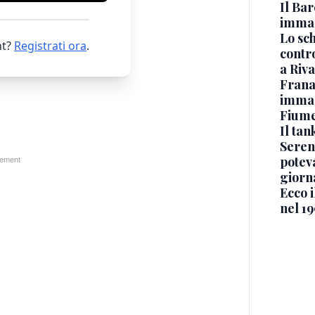
Il Bar
immag
Lo sc
t?
Registrati ora
.
contro
a Riva
Frana
immagi
Fium
Il ta
Seren
potev
giorn
Ecco i
nel 19