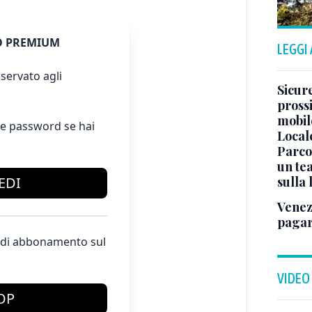
 PREMIUM
LEGGI
servato agli
Sicure
pross
mobile
e password se hai
Local
Parco
un tea
EDI
sulla
Venez
pagar
te di abbonamento sul
VIDEO
OP