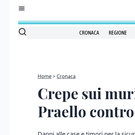
CRONACA
REGIONE
Home
Cronaca
Crepe sui muri
Praello contro
Danni alle case e timori per la sicure