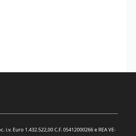
c. i.v. Euro 1.432.522,00 C.F. 05412000266 e REA VE-