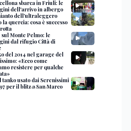
cellona sbarca in Friuli: le
ini dell'arrivo in albergo
hianto dell’ultraleggero
 la quercia: cosa è successo
rotta
 sul Monte Pelmo: le
ni dal rifugio Città di
e
nko del 2014 nel garage del
issimo: «Ecco come
amo resistere per qualche
ata»
l tanko usato dai Serenissimi
97 per il blitz a San Marco