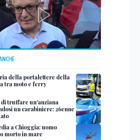
 ANCHE
ria della portalettere della
a tra moto e ferry
 di truffare un'anziana
ndosi un carabiniere: 26enne
tato
dia a Chioggia: uomo
to morto in mare