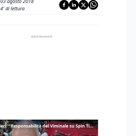
03 agosto 2018
4
' di lettura
Gualtieri: "Responsabilità del Viminale su Spin Time? La posizione dei partiti è nota"