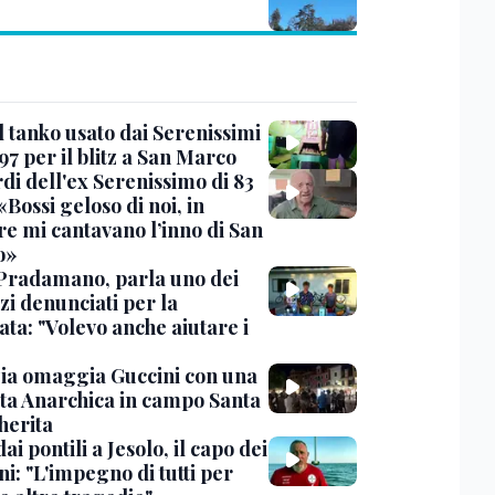
l tanko usato dai Serenissimi
97 per il blitz a San Marco
rdi dell'ex Serenissimo di 83
«Bossi geloso di noi, in
re mi cantavano l’inno di San
o»
Pradamano, parla uno dei
zi denunciati per la
ta: "Volevo anche aiutare i
ia omaggia Guccini con una
ta Anarchica in campo Santa
erita
dai pontili a Jesolo, il capo dei
i: "L'impegno di tutti per