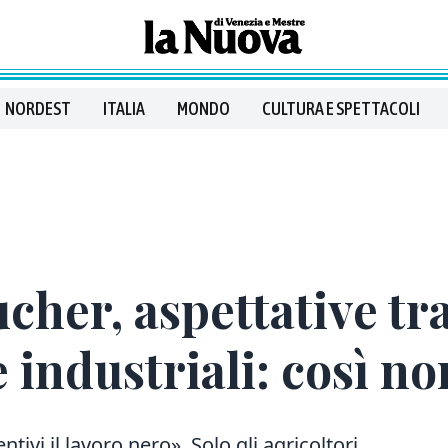
NORDEST
ITALIA
MONDO
CULTURA E SPETTACOLI
cher, aspettative tra
 industriali: così no
ntivi il lavoro nero». Solo gli agricoltori