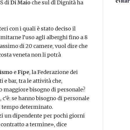
evitar
S di
Di Maio
che sul dl Dignità ha
ri con i quali è stato deciso il
imitarne l’uso agli alberghi fino a 8
massimo di 20 camere, vuol dire che
 costa veneta non li potrà
rismo
e
Fipe
, la Federazione dei
 e bar, tra le attività che,
no maggiore bisogno di personale?
l, c’è: se hanno bisogno di personale
 a tempo determinato.
i un dipendente per pochi giorni
 contratto a termine», dice