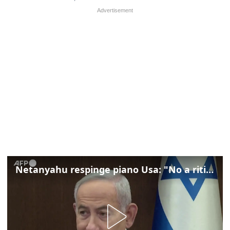
Netanyahu respinge piano Usa: "No a ritiro Idf senza disarmo Hamas"