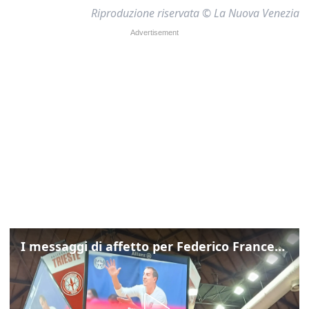
Riproduzione riservata © La Nuova Venezia
I messaggi di affetto per Federico Franceschin: così il mondo del basket gli è stato accanto fino all’ultimo