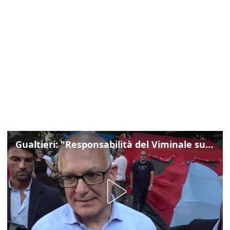
Gualtieri: "Responsabilità del Viminale su Spin Time? La posizione dei partiti è nota"