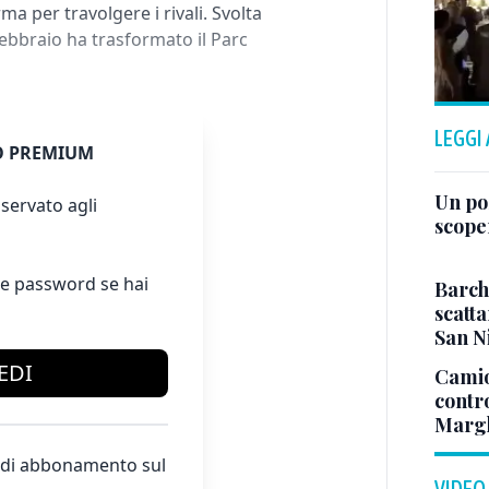
 per travolgere i rivali. Svolta
febbraio ha trasformato il Parc
LEGGI
 PREMIUM
Un po
servato agli
scope
e password se hai
Barch
scatta
San N
EDI
Camio
contr
Margh
te di abbonamento sul
VIDEO