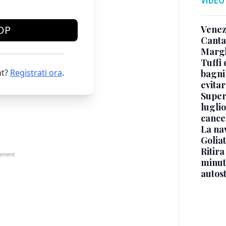
Venez
OP
Canta
Margh
Tuffi 
t?
Registrati ora
.
bagnin
evitar
Superj
luglio
cance
La na
Golia
Ritira
minuti
autos