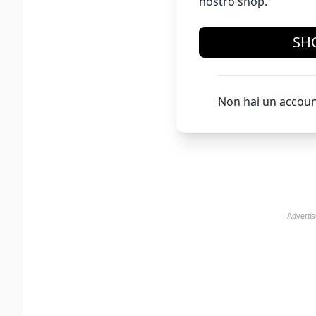
nostro shop.
SH
Non hai un accoun