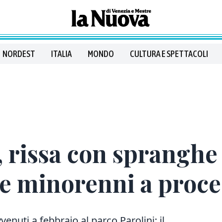
NORDEST
ITALIA
MONDO
CULTURA E SPETTACOLI
rissa con spranghe 
que minorenni a proc
vvenuti a febbraio al parco Parolini: il