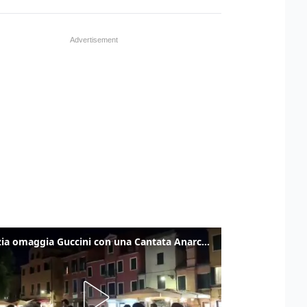
Venezia omaggia Guccini con una Cantata Anarchica in campo Santa Margherita