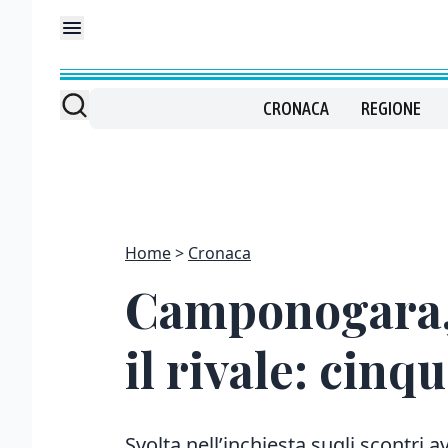
CRONACA
REGIONE
Home
Cronaca
Camponogara, 
il rivale: cin
Svolta nell’inchiesta sugli scontri a