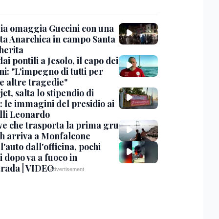
ia omaggia Guccini con una
ta Anarchica in campo Santa
erita
dai pontili a Jesolo, il capo dei
i: "L'impegno di tutti per
e altre tragedie"
et, salta lo stipendio di
: le immagini del presidio ai
lli Leonardo
ve che trasporta la prima gru
th arriva a Monfalcone
 l'auto dall'officina, pochi
 dopo va a fuoco in
trada | VIDEO