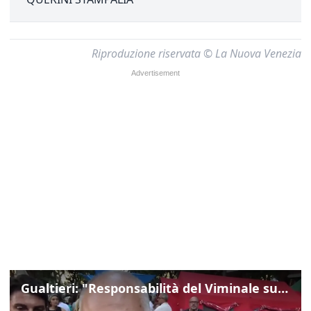
Riproduzione riservata © La Nuova Venezia
Gualtieri: "Responsabilità del Viminale su Spin Time? La posizione dei partiti è nota"