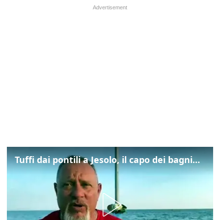
Tuffi dai pontili a Jesolo, il capo dei bagnini: "L'impegno di tutti per evitare altre tragedie"