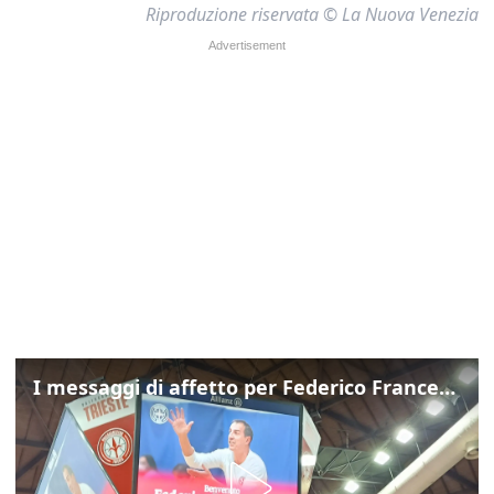
Riproduzione riservata © La Nuova Venezia
I messaggi di affetto per Federico Franceschin: così il mondo del basket gli è stato accanto fino all’ultimo