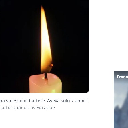
a smesso di battere. Aveva solo 7 anni il
alattia quando aveva appe