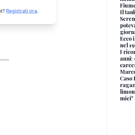
Fium
t?
Registrati ora
.
Il ta
Seren
potev
giorn
Ecco i
nel 19
I rico
anni: 
carce
Marc
Caso 
ragaz
limona
miei"