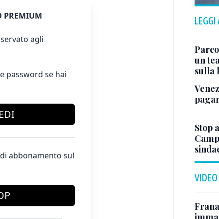
 PREMIUM
LEGGI
servato agli
Parco
un tea
sulla
e password se hai
Venez
pagar
EDI
Stop a
Campo
sindac
te di abbonamento sul
VIDEO
OP
Frana
immagi