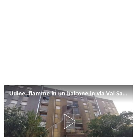
Udine, fiamme in un balcone in via Val Saisera: intervengono i pompieri