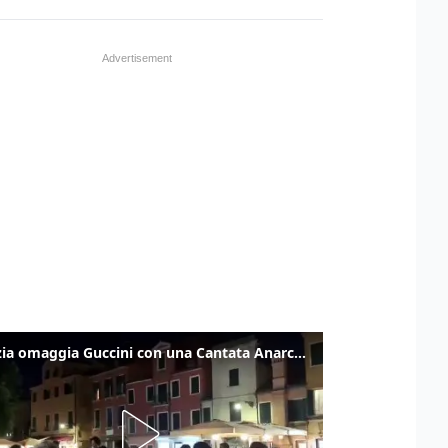
Venezia omaggia Guccini con una Cantata Anarchica in campo Santa Margherita