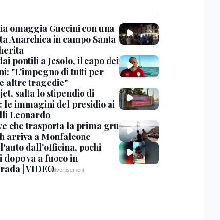
ia omaggia Guccini con una
ta Anarchica in campo Santa
erita
dai pontili a Jesolo, il capo dei
i: "L'impegno di tutti per
e altre tragedie"
et, salta lo stipendio di
: le immagini del presidio ai
lli Leonardo
ve che trasporta la prima gru
th arriva a Monfalcone
 l'auto dall'officina, pochi
 dopo va a fuoco in
trada | VIDEO