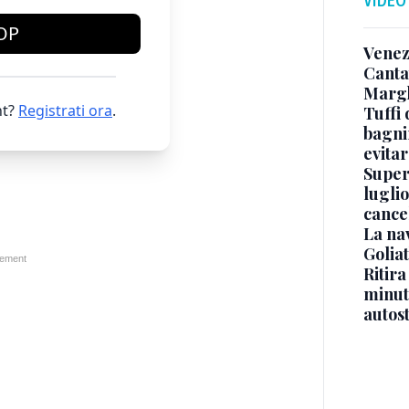
OP
Venez
Canta
Margh
t?
Registrati ora
.
Tuffi 
bagnin
evitar
Superj
luglio
cance
La na
Golia
Ritira
minuti
autos