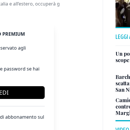
lia e all’estero, occuperà g
 PREMIUM
LEGGI
servato agli
Un po
scope
e password se hai
Barch
scatta
San N
EDI
Camio
contr
Margh
te di abbonamento sul
VIDEO