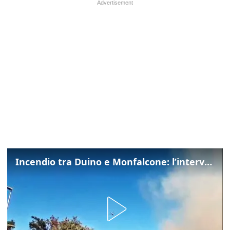
Incendio tra Duino e Monfalcone: l’intervento dei vigili del fuoco