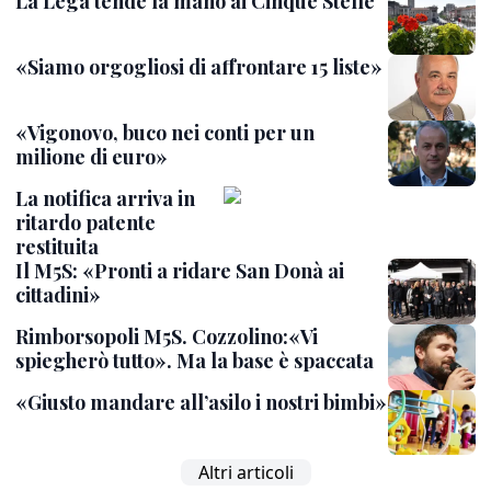
La Lega tende la mano ai Cinque Stelle
«Siamo orgogliosi di affrontare 15 liste»
«Vigonovo, buco nei conti per un
milione di euro»
La notifica arriva in
ritardo patente
restituita
Il M5S: «Pronti a ridare San Donà ai
cittadini»
Rimborsopoli M5S. Cozzolino:«Vi
spiegherò tutto». Ma la base è spaccata
«Giusto mandare all’asilo i nostri bimbi»
Altri articoli