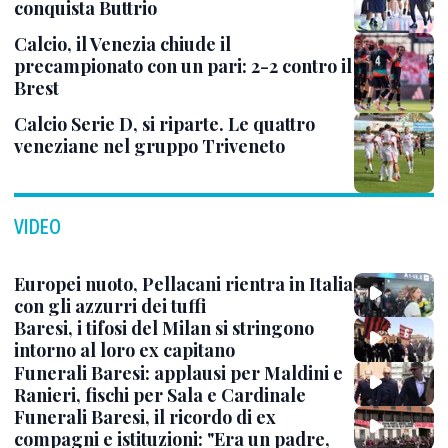
conquista Buttrio
Calcio, il Venezia chiude il
precampionato con un pari: 2-2 contro il
Brest
Calcio Serie D, si riparte. Le quattro
veneziane nel gruppo Triveneto
VIDEO
Europei nuoto, Pellacani rientra in Italia
con gli azzurri dei tuffi
Baresi, i tifosi del Milan si stringono
intorno al loro ex capitano
Funerali Baresi: applausi per Maldini e
Ranieri, fischi per Sala e Cardinale
Funerali Baresi, il ricordo di ex
compagni e istituzioni: "Era un padre,