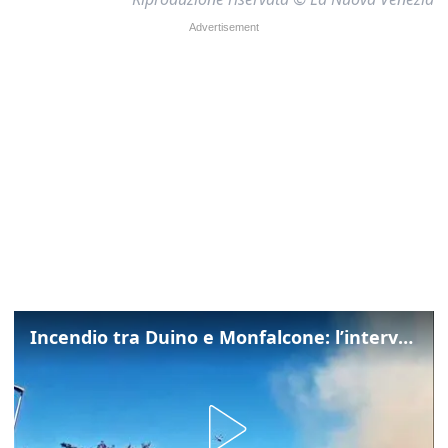
Incendio tra Duino e Monfalcone: l’intervento dei vigili del fuoco