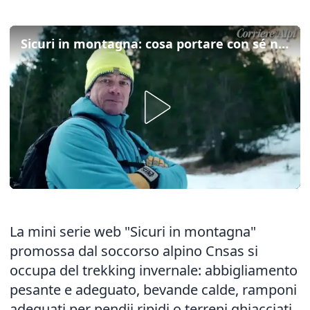
Sicuri in montagna: cosa portare con sé nei trekking invernali
La mini serie web "Sicuri in montagna"
promossa dal soccorso alpino Cnsas si
occupa del trekking invernale: abbigliamento
pesante e adeguato, bevande calde, ramponi
adeguati per pendii ripidi o terreni ghiacciati,