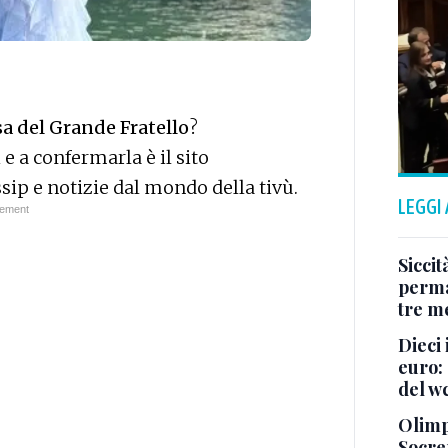
sa del Grande Fratello
?
 e a confermarla è il sito
sip e notizie dal mondo della tivù.
LEGGI
Siccit
permaf
tre m
Dieci 
euro: 
del wc
Olimpi
Socrep