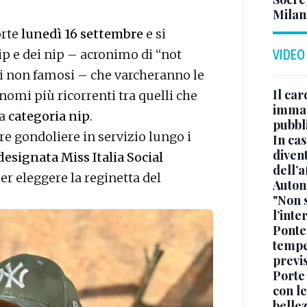
Milan
orte
lunedì 16 settembre
e si
ip e dei nip – acronimo di “not
VIDEO
ti non famosi – che varcheranno le
Il car
 nomi più ricorrenti tra quelli che
immag
a
categoria nip
.
pubbl
re gondoliere in servizio lungo i
In cas
divent
designata Miss Italia Social
dell’a
r eleggere la reginetta del
Auton
"Non 
l’inte
Ponte
tempe
previ
Porte
con le
belle