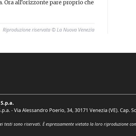
 Ora all’orizzonte pare proprio che
Riproduzione riservata © La Nuova Venezia
S.p.a.
p.a. - Via Alessandro Poerio, 34, 30171 Venezia (VE). Cap. So
dei testi sono riservati. È espressamente vietata la loro riproduzione co