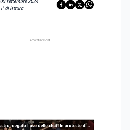
09 settembre 2024
1
' di lettura
Delmastro, negato l'uso delle chat: le proteste di Avs e M5s