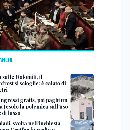
 ANCHE
à sulle Dolomiti, il
rost si scioglie: è calato di
etri
ingressi gratis, poi paghi un
a Jesolo la polemica sull’uso
 di lusso
adi, svolta nell’inchiesta
es: Graffer fu scelta a