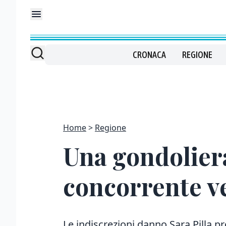
CRONACA
REGIONE
Home
Regione
Una gondoliera
concorrente v
Le indiscrezioni danno Sara Pilla pr