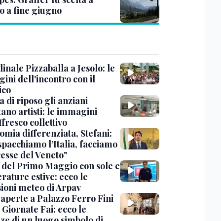
o a fine giugno
dinale Pizzaballa a Jesolo: le
ini dell'incontro con il
ico
a di riposo gli anziani
ano artisti: le immagini
ffresco collettivo
omia differenziata, Stefani:
spacchiamo l’Italia, facciamo
resse del Veneto"
 del Primo Maggio con sole e
rature estive: ecco le
sioni meteo di Arpav
 aperte a Palazzo Ferro Fini
 Giornate Fai: ecco le
zze di un luogo simbolo di