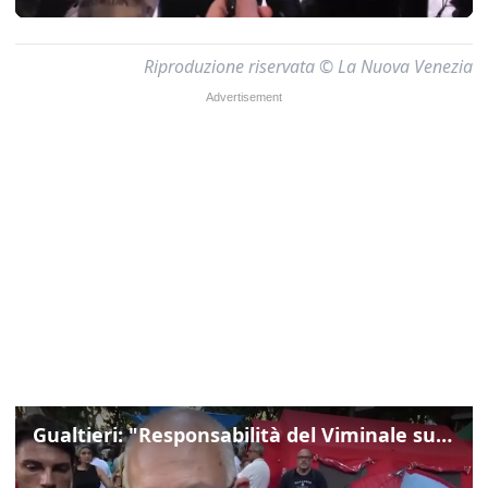
Riproduzione riservata © La Nuova Venezia
Gualtieri: "Responsabilità del Viminale su Spin Time? La posizione dei partiti è nota"