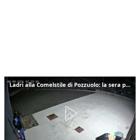
Ladri alla Comelstile di Pozzuolo: la sera prima il tentato furto a Buja, ecco le immagini