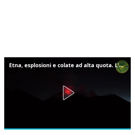
Etna, esplosioni e colate ad alta quota. L'aeroporto di Catania verso la normalità